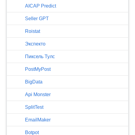
AICAP Predict
Seller GPT
Roistat
Экспекто
Пиксель Тулс
PostMyPost
BigData
Api Monster
SplitTest
EmailMaker
Botpot