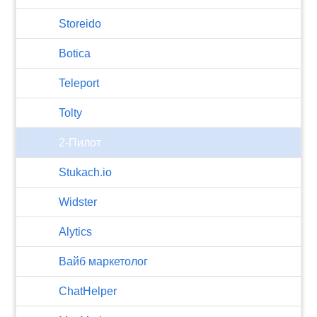
Storeido
Botica
Teleport
Tolty
2-Пилот
Stukach.io
Widster
Alytics
Вайб маркетолог
ChatHelper