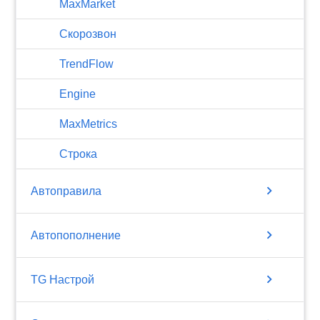
MaxMarket
Скорозвон
TrendFlow
Engine
MaxMetrics
Строка
chevron_right
Автоправила
chevron_right
Автопополнение
chevron_right
TG Настрой