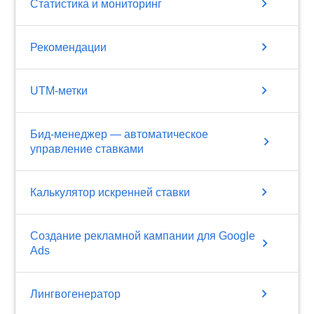
chevron_right
Статистика и мониторинг
chevron_right
Рекомендации
chevron_right
UTM-метки
Бид-менеджер — автоматическое
chevron_right
управление ставками
chevron_right
Калькулятор искренней ставки
Создание рекламной кампании для Google
chevron_right
Ads
chevron_right
Лингвогенератор