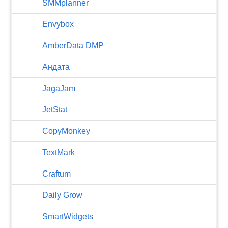
SMMplanner
Envybox
AmberData DMP
Андата
JagaJam
JetStat
CopyMonkey
TextMark
Craftum
​Daily Grow
SmartWidgets